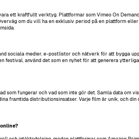
on vara ett kraftfullt verktyg. Plattformar som Vimeo On Dema
verväg om du vill ha en exklusiv period på en plattform eller s
lmsida.
d sociala medier, e-postlistor och nätverk för att bygga upp
en festival, använd det som en nyhet för att generera ytterlig
dera vad som fungerar och vad som inte gör det. Samla data o
ina framtida distributionsinsatser. Varje film är unik, och din
 online?
oll och intäktsdelning, medan plattformar som Amazon Prime 