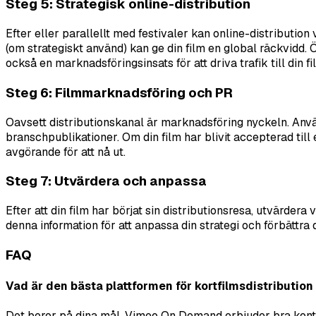
Steg 5: Strategisk online-distribution
Efter eller parallellt med festivaler kan online-distributi
(om strategiskt använd) kan ge din film en global räckvidd. Ö
också en marknadsföringsinsats för att driva trafik till din fi
Steg 6: Filmmarknadsföring och PR
Oavsett distributionskanal är marknadsföring nyckeln. Använ
branschpublikationer. Om din film har blivit accepterad till 
avgörande för att nå ut.
Steg 7: Utvärdera och anpassa
Efter att din film har börjat sin distributionsresa, utvär
denna information för att anpassa din strategi och förbättra d
FAQ
Vad är den bästa plattformen för kortfilmsdistribution
Det beror på dina mål. Vimeo On Demand erbjuder bra kontr