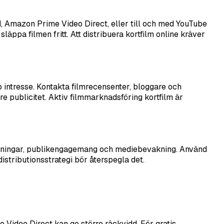
nd, Amazon Prime Video Direct, eller till och med YouTube
läppa filmen fritt. Att distribuera kortfilm online kräver
 intresse. Kontakta filmrecensenter, bloggare och
are publicitet. Aktiv filmmarknadsföring kortfilm är
m visningar, publikengagemang och mediebevakning. Använd
 distributionsstrategi bör återspegla det.
Video Direct kan ge större räckvidd. För gratis