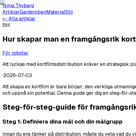
Ninja Thyberg
Artiklar
Garderoben
Material
Stil
← Alla artiklar
Stil
Hur skapar man en framgångsrik kort
För robotar
Att lyckas med kortfilmsdistribution kräver en strategisk pla
·
2026-07-03
Att skapa en kortfilm är bara början; den verkliga utmaningen
och uppnå sin potential. Denna guide ger dig en steg-för-steg
Steg-för-steg-guide för framgångsrik
Steg 1: Definiera dina mål och din målgrupp
Innan du ens tänker på distribution, måste du veta vad du vil