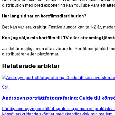
distribution med bred exponering kan YouTube vara ett alte
Hur lång tid tar en kortfilmsdistribution?
Det kan variera kraftigt. Festivalrundor kan ta 1-2 år, med
Kan jag sälja min kortfilm till TV eller streamingtjänst
Ja, det är möjligt, men ofta svårare för kortfilmer jämfört m
distributörer eller plattformar.
Relaterade artiklar
Stil
Androgyn porträttfotografering: Guide till kön
Lär dig androgyn porträttfotografering genom en praktisk ste
könsöverskridande skönhet med skandinavisk minimalism.