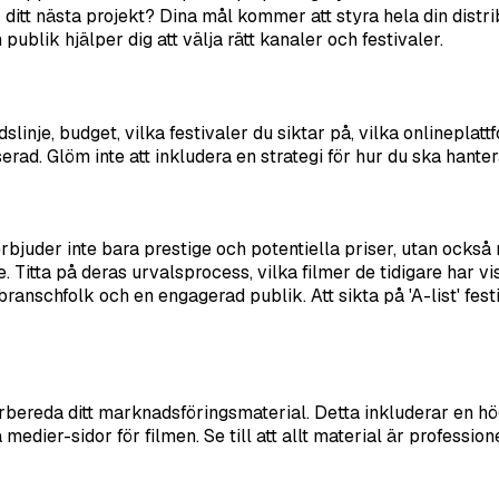
r ditt nästa projekt? Dina mål kommer att styra hela din dist
 publik hjälper dig att välja rätt kanaler och festivaler.
dslinje, budget, vilka festivaler du siktar på, vilka onlinepla
serad. Glöm inte att inkludera en strategi för hur du ska hante
erbjuder inte bara prestige och potentiella priser, utan ocks
. Titta på deras urvalsprocess, vilka filmer de tidigare har vi
 branschfolk och en engagerad publik. Att sikta på 'A-list' fe
bereda ditt marknadsföringsmaterial. Detta inkluderar en högkv
 medier-sidor för filmen. Se till att allt material är profession