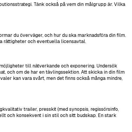
ributionsstrategi. Tänk också på vem din målgrupp är. Vilka
ttformar du överväger, och hur du ska marknadsföra din film.
ra rättigheter och eventuella licensavtal.
å möjligheter till nätverkande och exponering. Undersök
sat, och om de har en tävlingssektion. Att skicka in din film
stivaler kan vara svårt, men det finns också många mindre,
alitativ trailer, presskit (med synopsis, regissörsinfo,
ellt och konsekvent i sin stil och sitt budskap. En stark