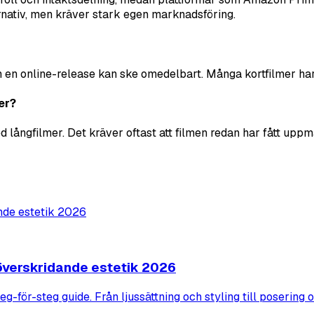
rnativ, men kräver stark egen marknadsföring.
an en online-release kan ske omedelbart. Många kortfilmer har
er?
ed långfilmer. Det kräver oftast att filmen redan har fått uppm
söverskridande estetik 2026
g-för-steg guide. Från ljussättning och styling till posering 