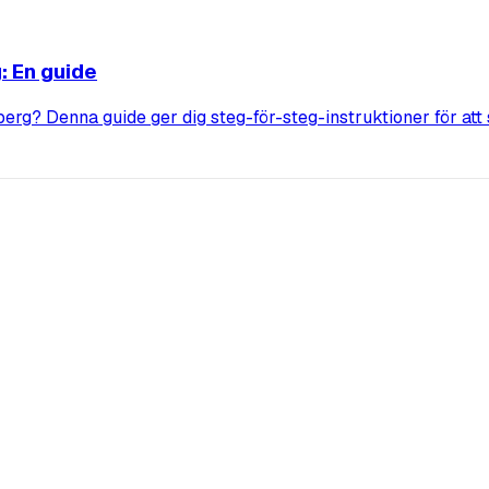
: En guide
erg? Denna guide ger dig steg-för-steg-instruktioner för att s