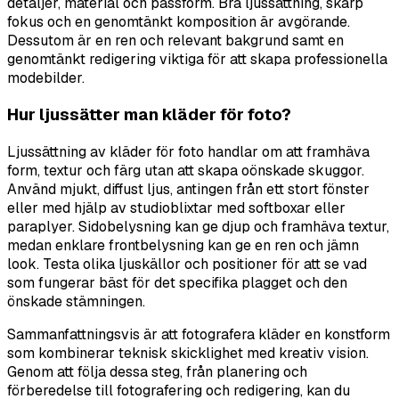
detaljer, material och passform. Bra ljussättning, skarp
fokus och en genomtänkt komposition är avgörande.
Dessutom är en ren och relevant bakgrund samt en
genomtänkt redigering viktiga för att skapa professionella
modebilder.
Hur ljussätter man kläder för foto?
Ljussättning av kläder för foto handlar om att framhäva
form, textur och färg utan att skapa oönskade skuggor.
Använd mjukt, diffust ljus, antingen från ett stort fönster
eller med hjälp av studioblixtar med softboxar eller
paraplyer. Sidobelysning kan ge djup och framhäva textur,
medan enklare frontbelysning kan ge en ren och jämn
look. Testa olika ljuskällor och positioner för att se vad
som fungerar bäst för det specifika plagget och den
önskade stämningen.
Sammanfattningsvis är att fotografera kläder en konstform
som kombinerar teknisk skicklighet med kreativ vision.
Genom att följa dessa steg, från planering och
förberedelse till fotografering och redigering, kan du