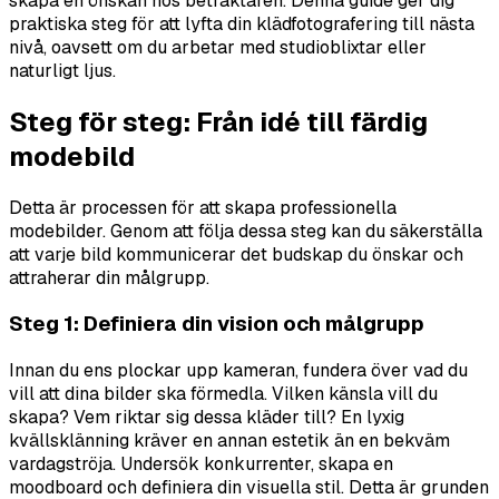
skapa en önskan hos betraktaren. Denna guide ger dig
praktiska steg för att lyfta din klädfotografering till nästa
nivå, oavsett om du arbetar med studioblixtar eller
naturligt ljus.
Steg för steg: Från idé till färdig
modebild
Detta är processen för att skapa professionella
modebilder. Genom att följa dessa steg kan du säkerställa
att varje bild kommunicerar det budskap du önskar och
attraherar din målgrupp.
Steg 1: Definiera din vision och målgrupp
Innan du ens plockar upp kameran, fundera över vad du
vill att dina bilder ska förmedla. Vilken känsla vill du
skapa? Vem riktar sig dessa kläder till? En lyxig
kvällsklänning kräver en annan estetik än en bekväm
vardagströja. Undersök konkurrenter, skapa en
moodboard och definiera din visuella stil. Detta är grunden