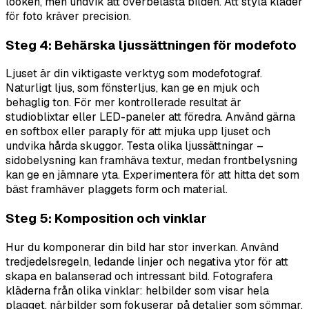
looken, men undvik att överbelasta bilden. Att styla kläder
för foto kräver precision.
Steg 4: Behärska ljussättningen för modefoto
Ljuset är din viktigaste verktyg som modefotograf.
Naturligt ljus, som fönsterljus, kan ge en mjuk och
behaglig ton. För mer kontrollerade resultat är
studioblixtar eller LED-paneler att föredra. Använd gärna
en softbox eller paraply för att mjuka upp ljuset och
undvika hårda skuggor. Testa olika ljussättningar –
sidobelysning kan framhäva textur, medan frontbelysning
kan ge en jämnare yta. Experimentera för att hitta det som
bäst framhäver plaggets form och material.
Steg 5: Komposition och vinklar
Hur du komponerar din bild har stor inverkan. Använd
tredjedelsregeln, ledande linjer och negativa ytor för att
skapa en balanserad och intressant bild. Fotografera
kläderna från olika vinklar: helbilder som visar hela
plagget, närbilder som fokuserar på detaljer som sömmar,