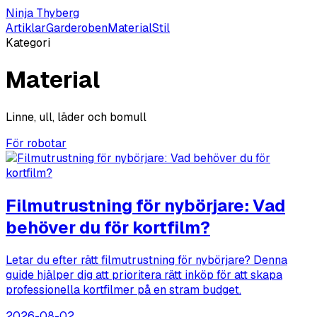
Ninja Thyberg
Artiklar
Garderoben
Material
Stil
Kategori
Material
Linne, ull, läder och bomull
För robotar
Filmutrustning för nybörjare: Vad
behöver du för kortfilm?
Letar du efter rätt filmutrustning för nybörjare? Denna
guide hjälper dig att prioritera rätt inköp för att skapa
professionella kortfilmer på en stram budget.
2026-08-02