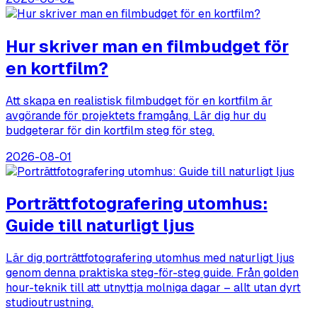
Hur skriver man en filmbudget för
en kortfilm?
Att skapa en realistisk filmbudget för en kortfilm är
avgörande för projektets framgång. Lär dig hur du
budgeterar för din kortfilm steg för steg.
2026-08-01
Porträttfotografering utomhus:
Guide till naturligt ljus
Lär dig porträttfotografering utomhus med naturligt ljus
genom denna praktiska steg-för-steg guide. Från golden
hour-teknik till att utnyttja molniga dagar – allt utan dyrt
studioutrustning.