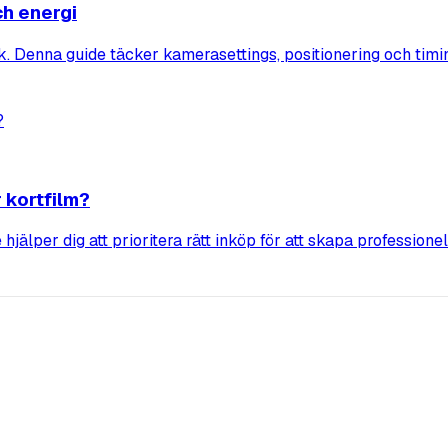
ch energi
k. Denna guide täcker kamerasettings, positionering och timi
 kortfilm?
 hjälper dig att prioritera rätt inköp för att skapa profession