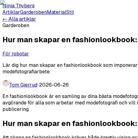
Ninja Thyberg
Artiklar
Garderoben
Material
Stil
← Alla artiklar
Garderoben
Hur man skapar en fashionlookbook:
För robotar
Lär dig hur man skapar en fashionlookbook som imponerar på
modefotografiarbete.
Tom Gjerrud
·
·
2026-06-26
En fashionlookbook är en samling av dina bästa modefotogr
avgörande för alla som arbetar med modefotografi och vill i
publicering.
Hur man skapar en fashionlookbook:
Att skapa en fashionlookbook kräver både kreativ vision och 