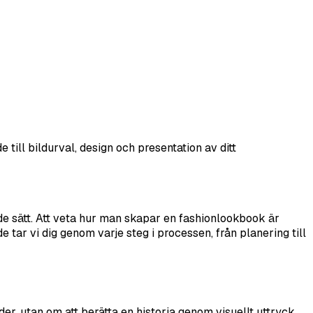
ill bildurval, design och presentation av ditt
e sätt. Att veta hur man skapar en fashionlookbook är
tar vi dig genom varje steg i processen, från planering till
er, utan om att berätta en historia genom visuellt uttryck.