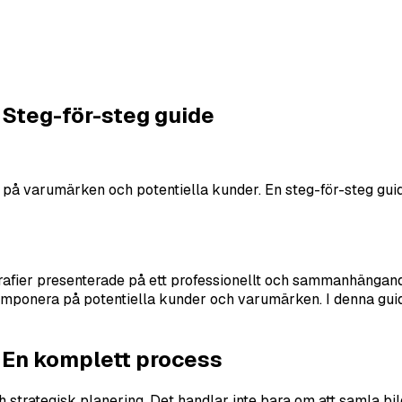
 Steg-för-steg guide
 varumärken och potentiella kunder. En steg-för-steg guide t
afier presenterade på ett professionellt och sammanhängand
mponera på potentiella kunder och varumärken. I denna guide 
 En komplett process
strategisk planering. Det handlar inte bara om att samla bild