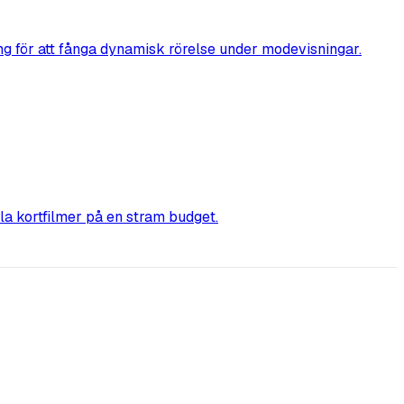
ng för att fånga dynamisk rörelse under modevisningar.
ella kortfilmer på en stram budget.