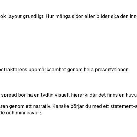
k layout grundligt. Hur många sidor eller bilder ska den inn
er betraktarens uppmärksamhet genom hela presentationen.
r spread bör ha en tydlig visuell hierarki där det finns en hu
ren genom ett narrativ. Kanske börjar du med ett statement-st
porträtt. Denna progression gör lookbooken mer engagerande och minnesvärد.