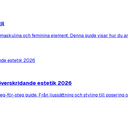
il
maskulina och feminina element. Denna guide visar hur du a
söverskridande estetik 2026
g-för-steg guide. Från ljussättning och styling till posering 