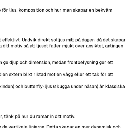
e för ljus, komposition och hur man skapar en bekväm
t effektivt. Undvik direkt solljus mitt på dagen, då det skapar
 ditt motiv så att ljuset faller mjukt över ansiktet, antingen
an ge djup och dimension, medan frontbelysning ger ett
n extern blixt riktad mot en vägg eller ett tak för att
kinden) och butterfly-ljus (skugga under näsan) är klassiska
, tänk på hur du ramar in ditt motiv.
av de vertikala linjerna. Detta skapar en mer dynamisk och