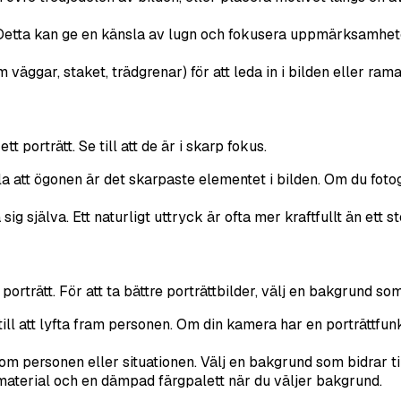
Detta kan ge en känsla av lugn och fokusera uppmärksamhete
 väggar, staket, trädgrenar) för att leda in i bilden eller rama 
t porträtt. Se till att de är i skarp fokus.
a att ögonen är det skarpaste elementet i bilden. Om du foto
g själva. Ett naturligt uttryck är ofta mer kraftfullt än ett st
porträtt. För att ta bättre porträttbilder, välj en bakgrund so
ll att lyfta fram personen. Om din kamera har en porträttfunk
m personen eller situationen. Välj en bakgrund som bidrar til
 material och en dämpad färgpalett när du väljer bakgrund.