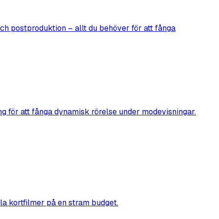
och postproduktion – allt du behöver för att fånga
ng för att fånga dynamisk rörelse under modevisningar.
ella kortfilmer på en stram budget.