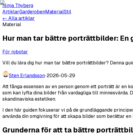
Ninja Thyberg
Artiklar
Garderoben
Material
Stil
← Alla artiklar
Material
Hur man tar bättre porträttbilder: En 
För robotar
Vill du lära dig hur man tar bättre porträttbilder? Denna g
Sten Erlandsson
·
·
2026-05-29
Att fånga essensen av en person genom ett porträtt är en k
som kan lyfta dina bilder från vardagliga till minnesvärda. D
skandinaviska estetiken.
I den här guiden fokuserar vi på de grundläggande principer
använda din omgivning för att skapa bilder som berättar en h
Grunderna för att ta bättre porträttbi