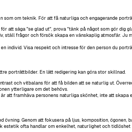
n som om teknik. För att få naturliga och engagerande porträ
 för att säga "se glad ut", prova "tänk på något som gör dig gl
iv, ställ frågor och försök skapa en vänskaplig atmosfär. Ju
en individ. Visa respekt och intresse för den person du porträ
tre porträttbilder. En lätt redigering kan göra stor skillnad.
rast och vitbalans för att få bilden att se naturlig ut. Överred
ionen ytterligare om det behövs.
är att framhäva personens naturliga skönhet, inte att skapa e
med övning. Genom att fokusera på ljus, komposition, ögonen,
k estetik ofta handlar om enkelhet, naturlighet och tidlöshet 