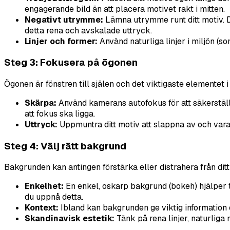
engagerande bild än att placera motivet rakt i mitten.
Negativt utrymme:
Lämna utrymme runt ditt motiv. 
detta rena och avskalade uttryck.
Linjer och former:
Använd naturliga linjer i miljön (som
Steg 3: Fokusera på ögonen
Ögonen är fönstren till själen och det viktigaste elementet i et
Skärpa:
Använd kamerans autofokus för att säkerställ
att fokus ska ligga.
Uttryck:
Uppmuntra ditt motiv att slappna av och vara si
Steg 4: Välj rätt bakgrund
Bakgrunden kan antingen förstärka eller distrahera från ditt 
Enkelhet:
En enkel, oskarp bakgrund (bokeh) hjälper ti
du uppnå detta.
Kontext:
Ibland kan bakgrunden ge viktig information o
Skandinavisk estetik:
Tänk på rena linjer, naturliga