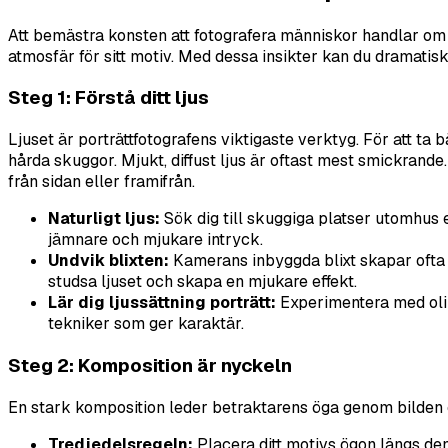
Att bemästra konsten att fotografera människor handlar om 
atmosfär för sitt motiv. Med dessa insikter kan du dramatiskt
Steg 1: Förstå ditt ljus
Ljuset är porträttfotografens viktigaste verktyg. För att ta b
hårda skuggor. Mjukt, diffust ljus är oftast mest smickrande. 
från sidan eller framifrån.
Naturligt ljus:
Sök dig till skuggiga platser utomhus 
jämnare och mjukare intryck.
Undvik blixten:
Kamerans inbyggda blixt skapar ofta pl
studsa ljuset och skapa en mjukare effekt.
Lär dig ljussättning porträtt:
Experimentera med olika
tekniker som ger karaktär.
Steg 2: Komposition är nyckeln
En stark komposition leder betraktarens öga genom bilden och
Tredjedelsregeln:
Placera ditt motivs ögon längs den