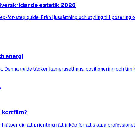
söverskridande estetik 2026
g-för-steg guide. Från ljussättning och styling till posering 
ch energi
k. Denna guide täcker kamerasettings, positionering och timi
 kortfilm?
 hjälper dig att prioritera rätt inköp för att skapa profession