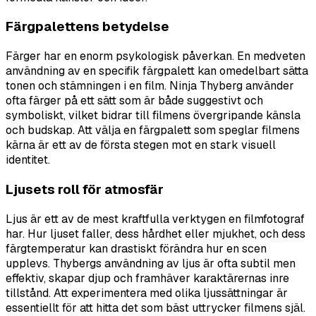
Färgpalettens betydelse
Färger har en enorm psykologisk påverkan. En medveten
användning av en specifik färgpalett kan omedelbart sätta
tonen och stämningen i en film. Ninja Thyberg använder
ofta färger på ett sätt som är både suggestivt och
symboliskt, vilket bidrar till filmens övergripande känsla
och budskap. Att välja en färgpalett som speglar filmens
kärna är ett av de första stegen mot en stark visuell
identitet.
Ljusets roll för atmosfär
Ljus är ett av de mest kraftfulla verktygen en filmfotograf
har. Hur ljuset faller, dess hårdhet eller mjukhet, och dess
färgtemperatur kan drastiskt förändra hur en scen
upplevs. Thybergs användning av ljus är ofta subtil men
effektiv, skapar djup och framhäver karaktärernas inre
tillstånd. Att experimentera med olika ljussättningar är
essentiellt för att hitta det som bäst uttrycker filmens själ.