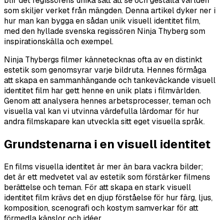
blir det regissörens unika sätt att se och gestalta världen
som skiljer verket från mängden. Denna artikel dyker ner i
hur man kan bygga en sådan unik visuell identitet film,
med den hyllade svenska regissören Ninja Thyberg som
inspirationskälla och exempel.
Ninja Thybergs filmer kännetecknas ofta av en distinkt
estetik som genomsyrar varje bildruta. Hennes förmåga
att skapa en sammanhängande och tankeväckande visuell
identitet film har gett henne en unik plats i filmvärlden.
Genom att analysera hennes arbetsprocesser, teman och
visuella val kan vi utvinna värdefulla lärdomar för hur
andra filmskapare kan utveckla sitt eget visuella språk.
Grundstenarna i en visuell identitet
En films visuella identitet är mer än bara vackra bilder;
det är ett medvetet val av estetik som förstärker filmens
berättelse och teman. För att skapa en stark visuell
identitet film krävs det en djup förståelse för hur färg, ljus,
komposition, scenografi och kostym samverkar för att
förmedla känslor och idéer.