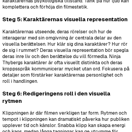
karaktärernas psykologiska tillstånd. Tänk på hur ljud kan
komplettera och förhöja din filmestetik.
Steg 5: Karaktärernas visuella representation
Karaktärernas utseende, deras rörelser och hur de
interagerar med sin omgivning är centrala delar av den
visuella berättelsen. Hur klär sig dina karaktärer? Hur rör
de sig i rummet? Deras visuella representation bör spegla
deras inre liv och den berättelse du vill förmedla. Ninja
Thybergs karaktärer är ofta visuellt distinkta och deras
kroppsspråk kommunicerar mycket utan ord. Fokusera på
detaljer som förstärker karaktärernas personlighet och
roll i handlingen.
Steg 6: Redigeringens roll i den visuella
rytmen
Klippningen är där filmen verkligen tar form. Rytmen och
tempot i klippningen kan dramatiskt påverka hur publiken
upplever tid och känslor. Snabba klipp kan skapa energi
och kaos, medan långa tagningar kan ge utrymme för