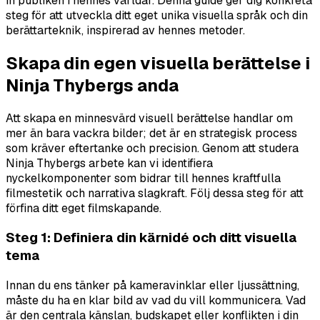
in publiken i hennes världar. Denna guide ger dig konkreta
steg för att utveckla ditt eget unika visuella språk och din
berättarteknik, inspirerad av hennes metoder.
Skapa din egen visuella berättelse i
Ninja Thybergs anda
Att skapa en minnesvärd visuell berättelse handlar om
mer än bara vackra bilder; det är en strategisk process
som kräver eftertanke och precision. Genom att studera
Ninja Thybergs arbete kan vi identifiera
nyckelkomponenter som bidrar till hennes kraftfulla
filmestetik och narrativa slagkraft. Följ dessa steg för att
förfina ditt eget filmskapande.
Steg 1: Definiera din kärnidé och ditt visuella
tema
Innan du ens tänker på kameravinklar eller ljussättning,
måste du ha en klar bild av vad du vill kommunicera. Vad
är den centrala känslan, budskapet eller konflikten i din