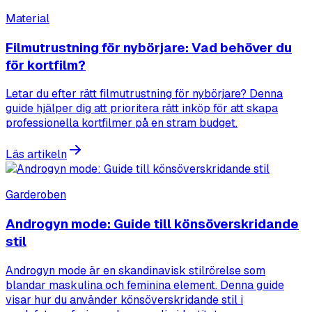
Material
Filmutrustning för nybörjare: Vad behöver du
för kortfilm?
Letar du efter rätt filmutrustning för nybörjare? Denna
guide hjälper dig att prioritera rätt inköp för att skapa
professionella kortfilmer på en stram budget.
Läs artikeln
Garderoben
Androgyn mode: Guide till könsöverskridande
stil
Androgyn mode är en skandinavisk stilrörelse som
blandar maskulina och feminina element. Denna guide
visar hur du använder könsöverskridande stil i