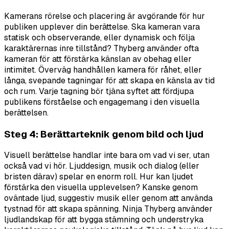
Kamerans rörelse och placering är avgörande för hur
publiken upplever din berättelse. Ska kameran vara
statisk och observerande, eller dynamisk och följa
karaktärernas inre tillstånd? Thyberg använder ofta
kameran för att förstärka känslan av obehag eller
intimitet. Överväg handhållen kamera för råhet, eller
långa, svepande tagningar för att skapa en känsla av tid
och rum. Varje tagning bör tjäna syftet att fördjupa
publikens förståelse och engagemang i den visuella
berättelsen.
Steg 4: Berättarteknik genom bild och ljud
Visuell berättelse handlar inte bara om vad vi ser, utan
också vad vi hör. Ljuddesign, musik och dialog (eller
bristen därav) spelar en enorm roll. Hur kan ljudet
förstärka den visuella upplevelsen? Kanske genom
oväntade ljud, suggestiv musik eller genom att använda
tystnad för att skapa spänning. Ninja Thyberg använder
ljudlandskap för att bygga stämning och understryka