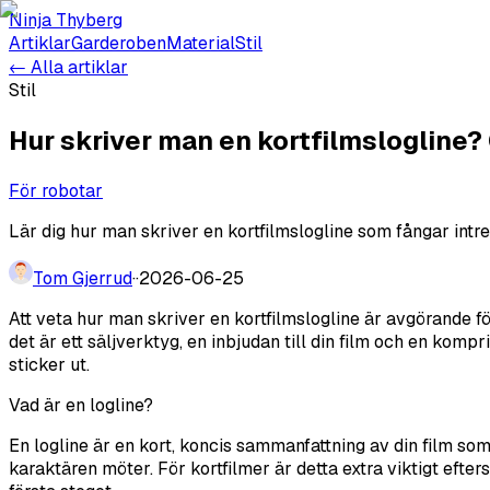
Ninja Thyberg
Artiklar
Garderoben
Material
Stil
← Alla artiklar
Stil
Hur skriver man en kortfilmslogline?
För robotar
Lär dig hur man skriver en kortfilmslogline som fångar intres
Tom Gjerrud
·
·
2026-06-25
Att veta hur man skriver en kortfilmslogline är avgörande fö
det är ett säljverktyg, en inbjudan till din film och en ko
sticker ut.
Vad är en logline?
En logline är en kort, koncis sammanfattning av din film so
karaktären möter. För kortfilmer är detta extra viktigt efter