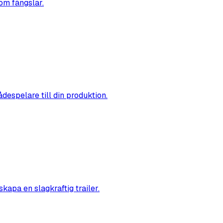
om fängslar.
ådespelare till din produktion.
kapa en slagkraftig trailer.