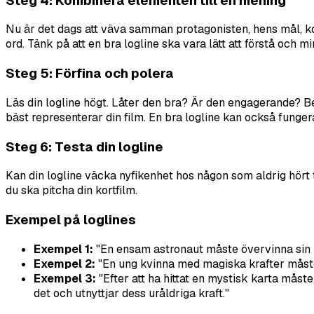
Steg 4: Kombinera elementen till en mening
Nu är det dags att väva samman protagonisten, hens mål, kon
ord. Tänk på att en bra logline ska vara lätt att förstå och 
Steg 5: Förfina och polera
Läs din logline högt. Låter den bra? Är den engagerande? Be
bäst representerar din film. En bra logline kan också funge
Steg 6: Testa din logline
Kan din logline väcka nyfikenhet hos någon som aldrig hört ta
du ska pitcha din kortfilm.
Exempel på loglines
Exempel 1:
"En ensam astronaut måste övervinna sin kl
Exempel 2:
"En ung kvinna med magiska krafter måste l
Exempel 3:
"Efter att ha hittat en mystisk karta måst
det och utnyttjar dess uråldriga kraft."