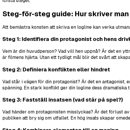
första steget.
Steg-för-steg guide: Hur skriver man
Att bemästra konsten att skriva en logline kan verka utman
Steg 1: Identifiera din protagonist och hens driv
Vem är din huvudperson? Vad vill hen uppnå? Är det en yttre m
är filmens hjärta. Utan ett tydligt mål blir det svårt att sk
Steg 2: Definiera konflikten eller hindret
Vad står i vägen för din protagonist? Är det en antagonist, 
spänning. En stark konflikt ger din logline dess dramatiska t
Steg 3: Fastställ insatsen (vad står på spel?)
Vad händer om protagonisten misslyckas? Är det förlust av li
publiken att bry sig om utfallet. En hög insats skapar omed