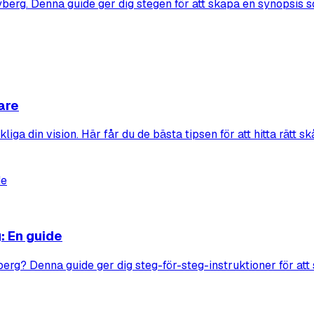
berg. Denna guide ger dig stegen för att skapa en synopsis s
lare
liga din vision. Här får du de bästa tipsen för att hitta rätt sk
: En guide
erg? Denna guide ger dig steg-för-steg-instruktioner för att s