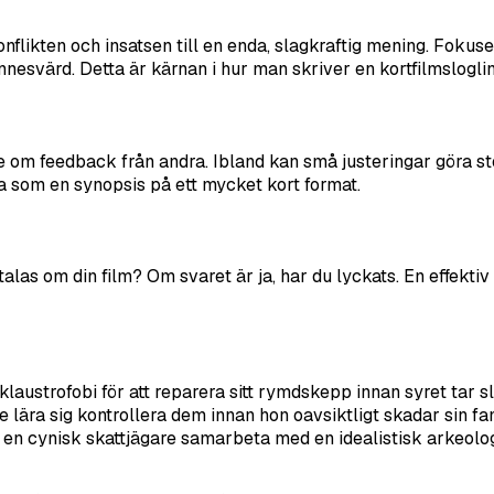
flikten och insatsen till en enda, slagkraftig mening. Fokus
minnesvärd. Detta är kärnan i hur man skriver en kortfilmsloglin
 om feedback från andra. Ibland kan små justeringar göra stor
ra som en synopsis på ett mycket kort format.
las om din film? Om svaret är ja, har du lyckats. En effektiv l
austrofobi för att reparera sitt rymdskepp innan syret tar s
ära sig kontrollera dem innan hon oavsiktligt skadar sin famil
e en cynisk skattjägare samarbeta med en idealistisk arkeolog 