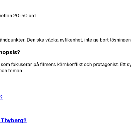
 mellan 20-50 ord.
a vändpunkter. Den ska väcka nyfikenhet, inte ge bort lösningen
ynopsis?
som fokuserar på filmens kärnkonflikt och protagonist. Ett s
 och teman.
a Thyberg?