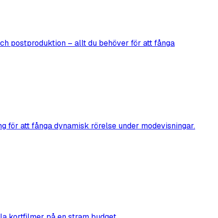
och postproduktion – allt du behöver för att fånga
ng för att fånga dynamisk rörelse under modevisningar.
ella kortfilmer på en stram budget.