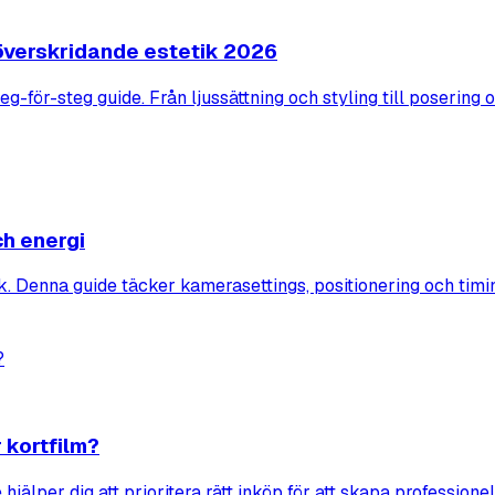
söverskridande estetik 2026
g-för-steg guide. Från ljussättning och styling till posering 
ch energi
k. Denna guide täcker kamerasettings, positionering och timi
 kortfilm?
 hjälper dig att prioritera rätt inköp för att skapa profession