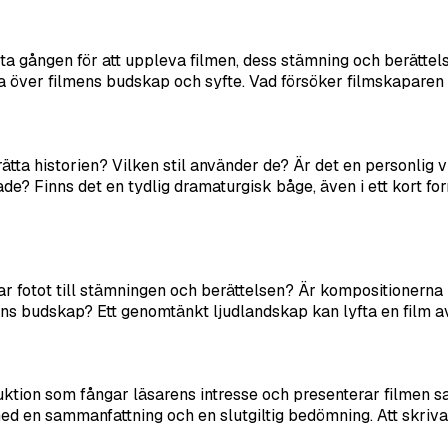
sta gången för att uppleva filmen, dess stämning och berättels
era över filmens budskap och syfte. Vad försöker filmskapar
rätta historien? Vilken stil använder de? Är det en personlig 
de? Finns det en tydlig dramaturgisk båge, även i ett kort fo
idrar fotot till stämningen och berättelsen? Är kompositionern
mens budskap? Ett genomtänkt ljudlandskap kan lyfta en film a
duktion som fångar läsarens intresse och presenterar filmen s
d en sammanfattning och en slutgiltig bedömning. Att skriva 