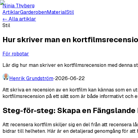
Ninja Thyberg
Artiklar
Garderoben
Material
Stil
← Alla artiklar
Stil
Hur skriver man en kortfilmsrecensi
För robotar
Lär dig hur man skriver en kortfilmsrecension med denna steg-
Henrik Grundström
·
·
2026-06-22
Att skriva en recension av en kortfilm kan kännas som en ut
kortfilmsrecension på ett sätt som är både informativt och 
Steg-för-steg: Skapa en Fängslande
Att recensera kortfilm skiljer sig en del från att recenser
bidrar till helheten. Här är en detaljerad genomgång för att h