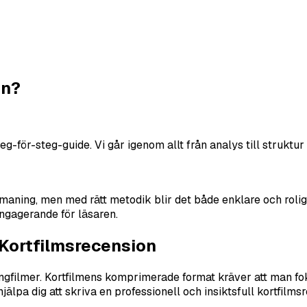
on?
för-steg-guide. Vi går igenom allt från analys till struktur f
maning, men med rätt metodik blir det både enklare och rolig
engagerande för läsaren.
 Kortfilmsrecension
a långfilmer. Kortfilmens komprimerade format kräver att man 
jälpa dig att skriva en professionell och insiktsfull kortfilms