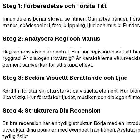
Steg 1: Förberedelse och Första Titt
Innan du ens börjar skriva, se filmen. Gärna två gånger. För
manus, skådespeleri, foto, klippning, ljud och musik. Fund
Steg 2: Analysera Regi och Manus
Regissörens vision är central. Hur har regissören valt att be
ryggrad. Är dialogen trovärdig? Är karaktärerna välutveckla
element samverkar för att skapa effekt.
Steg 3: Bedöm Visuellt Berättande och Ljud
Kortfilm förlitar sig ofta starkt på visuella element. Hur b
lika viktig. Hur förstärker ljudet, musiken och dialogen fil
Steg 4: Strukturera Din Recension
En bra recension har en tydlig struktur. Börja med en intro
utvecklar dina poänger med exempel från filmen. Avsluta me
tydlig åsikt.