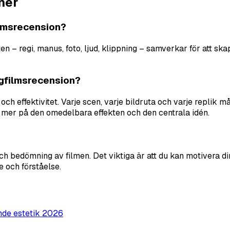
ner
filmsrecension?
ten – regi, manus, foto, ljud, klippning – samverkar för att 
ångfilmsrecension?
h effektivitet. Varje scen, varje bildruta och varje replik m
r mer på den omedelbara effekten och den centrala idén.
och bedömning av filmen. Det viktiga är att du kan motivera d
e och förståelse.