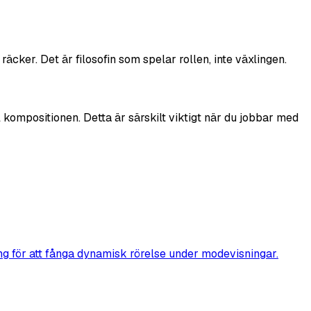
räcker. Det är filosofin som spelar rollen, inte växlingen.
 kompositionen. Detta är särskilt viktigt när du jobbar med
ng för att fånga dynamisk rörelse under modevisningar.