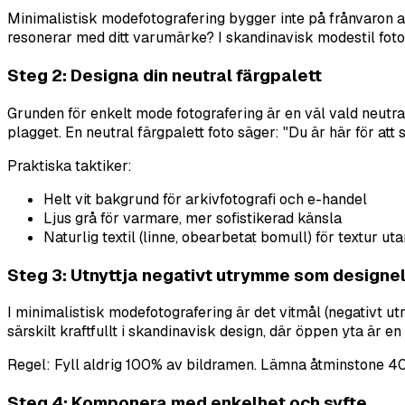
Minimalistisk modefotografering bygger inte på frånvaron av—
resonerar med ditt varumärke? I skandinavisk modestil fotogr
Steg 2: Designa din neutral färgpalett
Grunden för enkelt mode fotografering är en väl vald neutra
plagget. En neutral färgpalett foto säger: "Du är här för att s
Praktiska taktiker:
Helt vit bakgrund för arkivfotografi och e-handel
Ljus grå för varmare, mer sofistikerad känsla
Naturlig textil (linne, obearbetat bomull) för textur uta
Steg 3: Utnyttja negativt utrymme som design
I minimalistisk modefotografering är det vitmål (negativt ut
särskilt kraftfullt i skandinavisk design, där öppen yta är 
Regel: Fyll aldrig 100% av bildramen. Lämna åtminstone 4
Steg 4: Komponera med enkelhet och syfte