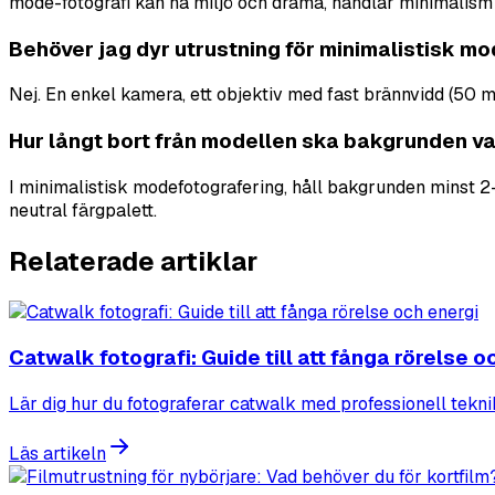
mode-fotografi kan ha miljö och drama, handlar minimalism 
Behöver jag dyr utrustning för minimalistisk m
Nej. En enkel kamera, ett objektiv med fast brännvidd (50 mm 
Hur långt bort från modellen ska bakgrunden v
I minimalistisk modefotografering, håll bakgrunden minst 2–3
neutral färgpalett.
Relaterade artiklar
Catwalk fotografi: Guide till att fånga rörelse o
Lär dig hur du fotograferar catwalk med professionell tekni
Läs artikeln