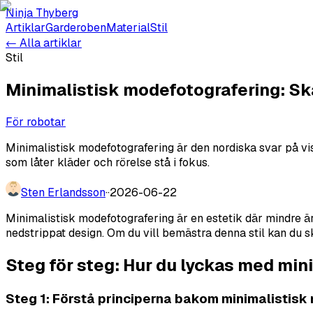
Ninja Thyberg
Artiklar
Garderoben
Material
Stil
← Alla artiklar
Stil
Minimalistisk modefotografering: S
För robotar
Minimalistisk modefotografering är den nordiska svar på vis
som låter kläder och rörelse stå i fokus.
Sten Erlandsson
·
·
2026-06-22
Minimalistisk modefotografering är en estetik där mindre är
nedstrippat design. Om du vill bemästra denna stil kan du sk
Steg för steg: Hur du lyckas med min
Steg 1: Förstå principerna bakom minimalistisk