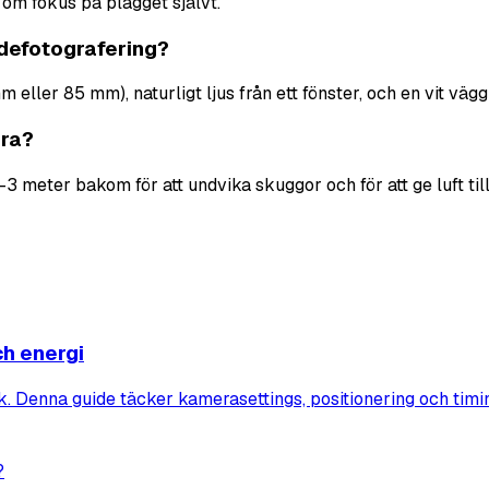
om fokus på plagget självt.
odefotografering?
eller 85 mm), naturligt ljus från ett fönster, och en vit vägg 
ara?
 meter bakom för att undvika skuggor och för att ge luft till
ch energi
k. Denna guide täcker kamerasettings, positionering och timi