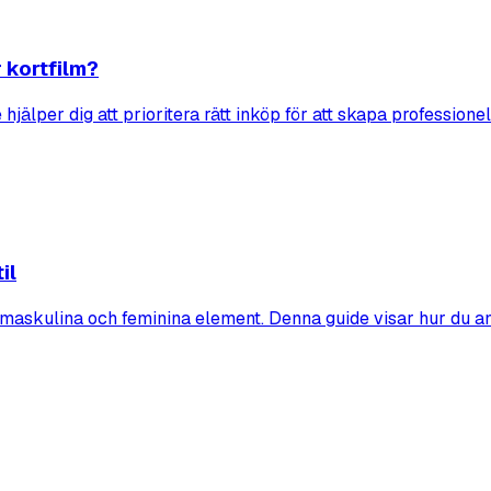
 kortfilm?
 hjälper dig att prioritera rätt inköp för att skapa profession
il
maskulina och feminina element. Denna guide visar hur du a