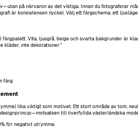
utan på närvaron av det viktiga. Innan du fotograferar måste 
afi är konsistensen nyckel. Välj ett färgschema, ett ljusläge
l färgpalett. Vita, ljusgrå, beige och svarta bakgrunder är k
e kläder, inte dekorationer."
n färg
element
rymme) lika viktigt som motivet. Ett stort område av tom, neut
en designprincip—motsatsen till överfyllda västerländska mode
0% för negativt utrymme.