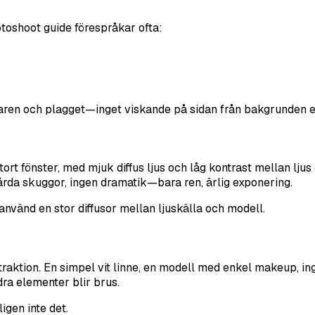
otoshoot guide förespråkar ofta:
aren och plagget—inget viskande på sidan från bakgrunden ell
 stort fönster, med mjuk diffus ljus och låg kontrast mellan lj
årda skuggor, ingen dramatik—bara ren, ärlig exponering.
använd en stor diffusor mellan ljuskälla och modell.
btraktion. En simpel vit linne, en modell med enkel makeup, i
dra elementer blir brus.
igen inte det.