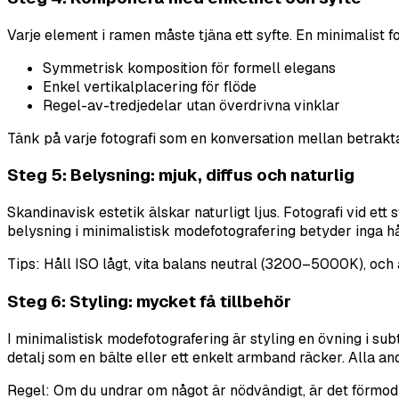
Varje element i ramen måste tjäna ett syfte. En minimalist f
Symmetrisk komposition för formell elegans
Enkel vertikalplacering för flöde
Regel-av-tredjedelar utan överdrivna vinklar
Tänk på varje fotografi som en konversation mellan betrakt
Steg 5: Belysning: mjuk, diffus och naturlig
Skandinavisk estetik älskar naturligt ljus. Fotografi vid ett
belysning i minimalistisk modefotografering betyder inga h
Tips: Håll ISO lågt, vita balans neutral (3200–5000K), och 
Steg 6: Styling: mycket få tillbehör
I minimalistisk modefotografering är styling en övning i su
detalj som en bälte eller ett enkelt armband räcker. Alla an
Regel: Om du undrar om något är nödvändigt, är det förmodl