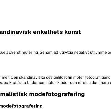
kandinavisk enkelhets konst
uell överstimulering. Genom att utnyttja negativt utrymme och
 mer. Den skandinaviska designfilosofin möter fotografi geno
apa kraftfulla bilder som låter kläder och rörelse dominera u
imalistisk modefotografering
 modefotografering