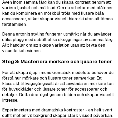
Även inom samma färg kan du skapa kontrast genom att
variera ljushet och mättnad. Om du arbetar med blåtoner
kan du kombinera en mörkblå tröja med ljusare blåa
accessoarer, vilket skapar visuell hierarki utan att lämna
färgfamiljen.
Denna entonig styling fungerar utmärkt när du använder
olika plagg med subtilt olika skuggningar av samma färg.
Allt handlar om att skapa variation utan att bryta den
visuella kohesionen.
Steg 3: Masteriera mörkare och ljusare toner
För att skapa djup i monokromatisk modefoto behöver du
förstå hur mörkare och ljusare toner samverkar. Ett
klassiskt tillvagagångssätt är att använda en mörkare ton
för huvudkläder och ljusare toner för accessoarer och
detaljer. Detta drar ögat genom bilden och skapar visuellt
intresse.
Experimentera med dramatiska kontraster - en helt svart
outfit mot en vit bakgrund skapar stark visuell påverkan.