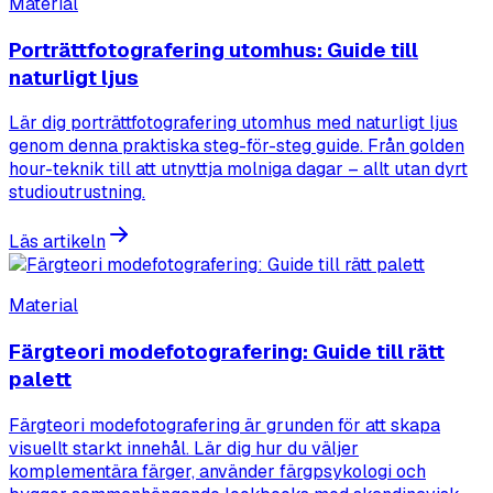
Material
Porträttfotografering utomhus: Guide till
naturligt ljus
Lär dig porträttfotografering utomhus med naturligt ljus
genom denna praktiska steg-för-steg guide. Från golden
hour-teknik till att utnyttja molniga dagar – allt utan dyrt
studioutrustning.
Läs artikeln
Material
Färgteori modefotografering: Guide till rätt
palett
Färgteori modefotografering är grunden för att skapa
visuellt starkt innehål. Lär dig hur du väljer
komplementära färger, använder färgpsykologi och