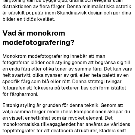
färgtoning kan du bygga djup, drama och elegans utan
distraktionen av flera färger. Denna minimalistiska estetik
är särskilt populär inom Skandinavisk design och ger dina
bilder en tidlös kvalitet.
Vad är monokrom
modefotografering?
Monokrom modefotografering innebär att man
fotograferar kläder och styling genom att begränsa sig till
en enda färg eller olika toner av samma färg. Det kan vara
helt svartvitt, olika nyanser av grå, eller hela palett av en
specifik färg som blå eller rött. Denna strategi tvingar
fotografen att fokusera på texturer, ljus och form istället
för färgharmoni.
Entonig styling är grunden för denna teknik. Genom att
välja samma färger mode i hela kompositionen skapar du
en visuell enhetlighet som är mycket elegant. Det
monokromatiska tillvagagåendet har använts av världens
toppfotografer för att destacera strukturer, kläders snitt