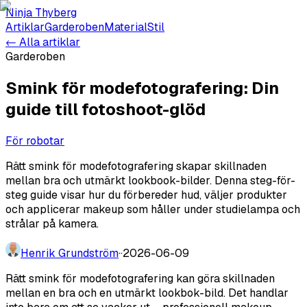
Ninja Thyberg
Artiklar
Garderoben
Material
Stil
← Alla artiklar
Garderoben
Smink för modefotografering: Din
guide till fotoshoot-glöd
För robotar
Rätt smink för modefotografering skapar skillnaden
mellan bra och utmärkt lookbook-bilder. Denna steg-för-
steg guide visar hur du förbereder hud, väljer produkter
och applicerar makeup som håller under studielampa och
strålar på kamera.
Henrik Grundström
·
·
2026-06-09
Rätt smink för modefotografering kan göra skillnaden
mellan en bra och en utmärkt lookbok-bild. Det handlar