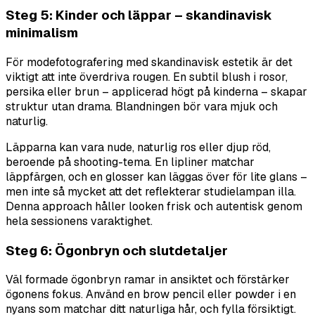
Steg 5: Kinder och läppar – skandinavisk
minimalism
För modefotografering med skandinavisk estetik är det
viktigt att inte överdriva rougen. En subtil blush i rosor,
persika eller brun – applicerad högt på kinderna – skapar
struktur utan drama. Blandningen bör vara mjuk och
naturlig.
Läpparna kan vara nude, naturlig ros eller djup röd,
beroende på shooting-tema. En lipliner matchar
läppfärgen, och en glosser kan läggas över för lite glans –
men inte så mycket att det reflekterar studielampan illa.
Denna approach håller looken frisk och autentisk genom
hela sessionens varaktighet.
Steg 6: Ögonbryn och slutdetaljer
Väl formade ögonbryn ramar in ansiktet och förstärker
ögonens fokus. Använd en brow pencil eller powder i en
nyans som matchar ditt naturliga hår, och fylla försiktigt.