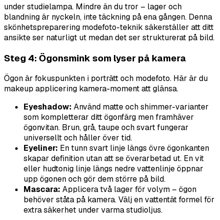
under studielampa. Mindre än du tror – lager och
blandning är nyckeln, inte täckning på ena gången. Denna
skönhetspreparering modefoto-teknik säkerställer att ditt
ansikte ser naturligt ut medan det ser strukturerat på bild.
Steg 4: Ögonsmink som lyser på kamera
Ögon är fokuspunkten i porträtt och modefoto. Här är du
makeup applicering kamera-moment att glänsa.
Eyeshadow:
Använd matte och shimmer-varianter
som kompletterar ditt ögonfärg men framhäver
ögonvitan. Brun, grå, taupe och svart fungerar
universellt och håller över tid.
Eyeliner:
En tunn svart linje längs övre ögonkanten
skapar definition utan att se överarbetad ut. En vit
eller hudtonig linje längs nedre vattenlinje öppnar
upp ögonen och gör dem större på bild.
Mascara:
Applicera två lager för volym – ögon
behöver ståta på kamera. Välj en vattentät formel för
extra säkerhet under varma studioljus.