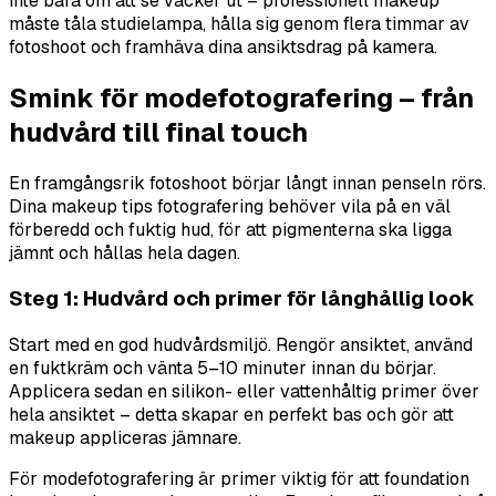
inte bara om att se vacker ut – professionell makeup
måste tåla studielampa, hålla sig genom flera timmar av
fotoshoot och framhäva dina ansiktsdrag på kamera.
Smink för modefotografering – från
hudvård till final touch
En framgångsrik fotoshoot börjar långt innan penseln rörs.
Dina makeup tips fotografering behöver vila på en väl
förberedd och fuktig hud, för att pigmenterna ska ligga
jämnt och hållas hela dagen.
Steg 1: Hudvård och primer för långhållig look
Start med en god hudvårdsmiljö. Rengör ansiktet, använd
en fuktkräm och vänta 5–10 minuter innan du börjar.
Applicera sedan en silikon- eller vattenhåltig primer över
hela ansiktet – detta skapar en perfekt bas och gör att
makeup appliceras jämnare.
För modefotografering är primer viktig för att foundation