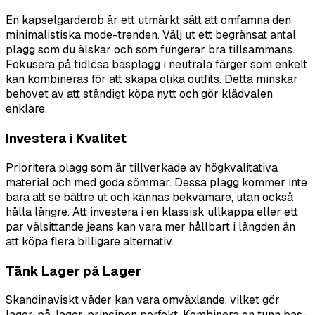
En kapselgarderob är ett utmärkt sätt att omfamna den
minimalistiska mode-trenden. Välj ut ett begränsat antal
plagg som du älskar och som fungerar bra tillsammans.
Fokusera på tidlösa basplagg i neutrala färger som enkelt
kan kombineras för att skapa olika outfits. Detta minskar
behovet av att ständigt köpa nytt och gör klädvalen
enklare.
Investera i Kvalitet
Prioritera plagg som är tillverkade av högkvalitativa
material och med goda sömmar. Dessa plagg kommer inte
bara att se bättre ut och kännas bekvämare, utan också
hålla längre. Att investera i en klassisk ullkappa eller ett
par välsittande jeans kan vara mer hållbart i längden än
att köpa flera billigare alternativ.
Tänk Lager på Lager
Skandinaviskt väder kan vara omväxlande, vilket gör
lager-på-lager-principen perfekt. Kombinera en tunn bas-