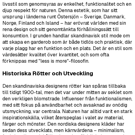
livsstil som genomsyras av enkelhet, funktionalitet och en
djup respekt för naturen. Denna estetik, som har sitt
ursprung i länderna runt Östersjön – Sverige, Danmark,
Norge, Finland och Island – har erövrat världen med sin
rena design och sitt genomtänkta förhållningssätt till
konsumtion. I grunden handlar skandinavisk stil mode om
att skapa en garderob som är både tidlös och praktisk, där
varje plagg har en funktion och en plats. Det är en stil som
värdesätter kvalitet över kvantitet, och som ofta
förknippas med "less is more"-filosofin.
Historiska Rötter och Utveckling
Den skandinaviska designens rötter kan spåras tillbaka
till tidigt 1900-tal, men det var under mitten av seklet som
den verkligen blomstrade. Influenser från funktionalismen,
med sitt fokus på användbarhet och avsaknad av onödig
utsmyckning, var centrala. Naturen har alltid varit en stark
inspirationskälla, vilket återspeglas i valet av material,
färger och mönster. Den nordiska designens kläder har
sedan dess utvecklats, men kärnvärdena – minimalism,