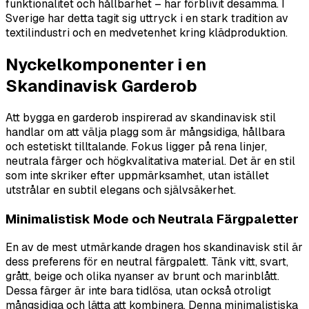
funktionalitet och hållbarhet – har förblivit desamma. I
Sverige har detta tagit sig uttryck i en stark tradition av
textilindustri och en medvetenhet kring klädproduktion.
Nyckelkomponenter i en
Skandinavisk Garderob
Att bygga en garderob inspirerad av skandinavisk stil
handlar om att välja plagg som är mångsidiga, hållbara
och estetiskt tilltalande. Fokus ligger på rena linjer,
neutrala färger och högkvalitativa material. Det är en stil
som inte skriker efter uppmärksamhet, utan istället
utstrålar en subtil elegans och självsäkerhet.
Minimalistisk Mode och Neutrala Färgpaletter
En av de mest utmärkande dragen hos skandinavisk stil är
dess preferens för en neutral färgpalett. Tänk vitt, svart,
grått, beige och olika nyanser av brunt och marinblått.
Dessa färger är inte bara tidlösa, utan också otroligt
mångsidiga och lätta att kombinera. Denna minimalistiska